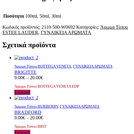
Ποσότητα
100ml, 50ml, 30ml
Κωδικός προϊόντος:
2110-500-W0692
Κατηγορίες:
Άρωμα Τύπου
ESTEE LAUDER
,
ΓΥΝΑΙΚΕΙΑ ΑΡΩΜΑΤΑ
Σχετικά προϊόντα
Άρωμα Τύπου BOTTEGA VENETA
,
ΓΥΝΑΙΚΕΙΑ ΑΡΩΜΑΤΑ
BRIGITTE
Price
9.00
€
–
20.00
€
range:
Άρωμα Τύπου BOTTEGA VENETA EDP
9.00€
Αυτό
Επιλογή
through
το
20.00€
προϊόν
Άρωμα Τύπου BURBERRY
,
ΓΥΝΑΙΚΕΙΑ ΑΡΩΜΑΤΑ
έχει
BRADFORD
πολλαπλές
Price
9.00
€
–
20.00
€
παραλλαγές.
range:
Οι
Άρωμα Τύπου BRIT
9.00€
επιλογές
Αυτό
Επιλογή
through