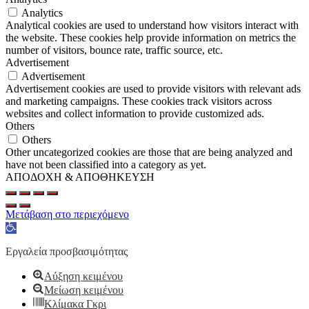
Analytics
Analytical cookies are used to understand how visitors interact with
the website. These cookies help provide information on metrics the
number of visitors, bounce rate, traffic source, etc.
Advertisement
Advertisement
Advertisement cookies are used to provide visitors with relevant ads
and marketing campaigns. These cookies track visitors across
websites and collect information to provide customized ads.
Others
Others
Other uncategorized cookies are those that are being analyzed and
have not been classified into a category as yet.
ΑΠΟΔΟΧΗ & ΑΠΟΘΗΚΕΥΣΗ
Μετάβαση στο περιεχόμενο
Ανοίξτε
τη
γραμμή
Εργαλεία προσβασιμότητας
εργαλείων
Αύξηση κειμένου
Μείωση κειμένου
Κλίμακα Γκρι