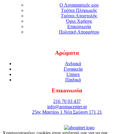
Ο Λογαριασμός μου
Τρόποι Πληρωμής
Τρόποι Αποστολής
Όροι Χρήσης
Επικοινωνία
Πολιτική Απορρήτου
Αρώματα
Ανδρικά
Γυναικεία
Unisex
Παιδικά
Επικοινωνία
216 70 03 437
info@aromacenter.gr
25ης Μαρτίου 1 Νέα Σμύρνη 171 21
© 2021 Aroma Center. All rights reserved.
Κατασκευή Eshop
Καταστηματος
Χρησιμοποιούμε cookies στον ιστότοπό μας για να σας