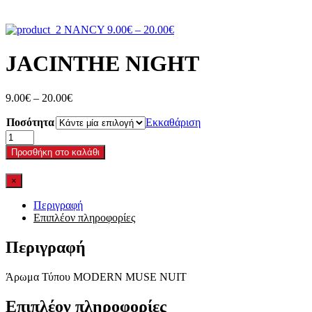
Price
NANCY
9.00
€
–
20.00
€
range:
9.00€
JACINTHE NIGHT
through
20.00€
Price
9.00
€
–
20.00
€
range:
Ποσότητα
9.00€
Εκκαθάριση
through
JACINTHE
20.00€
NIGHT
Προσθήκη στο καλάθι
ποσότητα
×
Περιγραφή
Επιπλέον πληροφορίες
Περιγραφή
Άρωμα Τύπου MODERN MUSE NUIT
Επιπλέον πληροφορίες