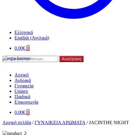
Ελληνικά
English
(
Αγγλικά
)
0.00
€
0
Αναζήτηση
Αναζήτηση
για:
Αρχική
Ανδρικά
Γυναικεία
Unisex
Παιδικά
Επικοινωνία
0.00
€
0
Αρχική σελίδα
/
ΓΥΝΑΙΚΕΙΑ ΑΡΩΜΑΤΑ
/
JACINTHE NIGHT