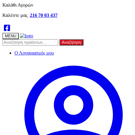
Skip
Skip
Καλάθι Αγορών
to
to
Καλέστε μας
216 70 03 437
navigation
content
MENU
Αναζήτηση
Αναζήτηση
για:
Ο Λογαριασμός μου