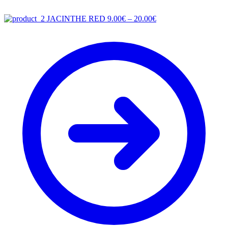
Price
JACINTHE RED
9.00
€
–
20.00
€
range:
9.00€
through
20.00€