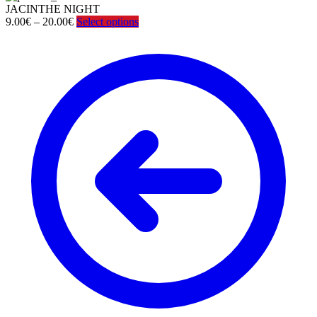
JACINTHE NIGHT
Price
9.00
€
–
20.00
€
Select options
range:
9.00€
through
20.00€