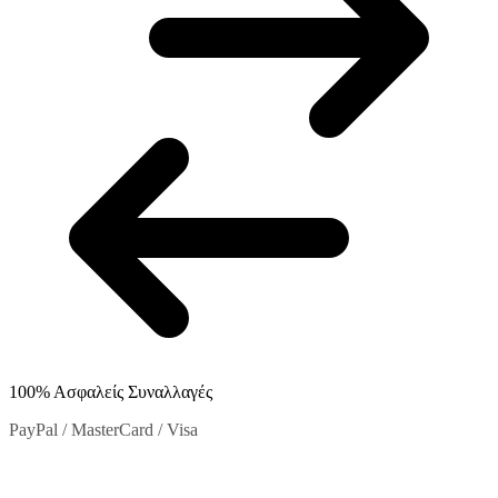
στη
σελίδα
του
προϊόντος
100% Ασφαλείς Συναλλαγές
PayPal / MasterCard / Visa