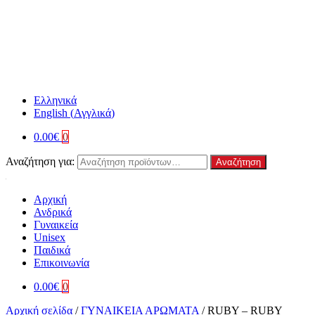
Ελληνικά
English
(
Αγγλικά
)
0.00
€
0
Αναζήτηση για:
Αναζήτηση
Αρχική
Ανδρικά
Γυναικεία
Unisex
Παιδικά
Επικοινωνία
0.00
€
0
Αρχική σελίδα
/
ΓΥΝΑΙΚΕΙΑ ΑΡΩΜΑΤΑ
/
RUBY – RUBY