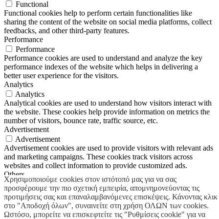
Functional
Functional cookies help to perform certain functionalities like
sharing the content of the website on social media platforms, collect
feedbacks, and other third-party features.
Performance
Performance
Performance cookies are used to understand and analyze the key
performance indexes of the website which helps in delivering a
better user experience for the visitors.
Analytics
Analytics
Analytical cookies are used to understand how visitors interact with
the website. These cookies help provide information on metrics the
number of visitors, bounce rate, traffic source, etc.
Advertisement
Advertisement
Advertisement cookies are used to provide visitors with relevant ads
and marketing campaigns. These cookies track visitors across
websites and collect information to provide customized ads.
Others
Χρησιμοποιούμε cookies στον ιστότοπό μας για να σας
Others
προσφέρουμε την πιο σχετική εμπειρία, απομνημονεύοντας τις
Other uncategorized cookies are those that are being analyzed and
προτιμήσεις σας και επαναλαμβανόμενες επισκέψεις. Κάνοντας κλικ
have not been classified into a category as yet.
στο "Αποδοχή όλων", συναινείτε στη χρήση ΟΛΩΝ των cookies.
ΑΠΟΔΟΧΗ & ΑΠΟΘΗΚΕΥΣΗ
Ωστόσο, μπορείτε να επισκεφτείτε τις "Ρυθμίσεις cookie" για να