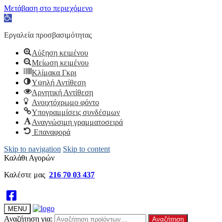
Μετάβαση στο περιεχόμενο
Ανοίξτε
τη
γραμμή
Εργαλεία προσβασιμότητας
εργαλείων
Αύξηση κειμένου
Μείωση κειμένου
Κλίμακα Γκρι
Υψηλή Αντίθεση
Αρνητική Αντίθεση
Ανοιχτόχρωμο φόντο
Υπογραμμίσεις συνδέσμων
Αναγνώσιμη γραμματοσειρά
Επαναφορά
Skip to navigation
Skip to content
Καλάθι Αγορών
Καλέστε μας
216 70 03 437
MENU
Αναζήτηση για:
Αναζήτηση