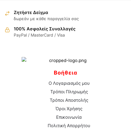
σελίδα
σελίδα
έχει
έχει
του
του
πολλαπλές
πολλαπλές
Ζητήστε Δείγμα
προϊόντος
προϊόντος
παραλλαγές.
παραλλαγές.
δωρεάν με κάθε παραγγελία σας
Οι
Οι
100% Ασφαλείς Συναλλαγές
επιλογές
επιλογές
PayPal / MasterCard / Visa
μπορούν
μπορούν
να
να
επιλεγούν
επιλεγούν
στη
στη
σελίδα
σελίδα
Βοήθεια
του
του
προϊόντος
προϊόντος
Ο Λογαριασμός μου
Τρόποι Πληρωμής
Τρόποι Αποστολής
Όροι Χρήσης
Επικοινωνία
Πολιτική Απορρήτου