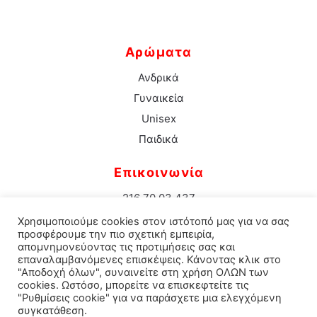
Αρώματα
Ανδρικά
Γυναικεία
Unisex
Παιδικά
Επικοινωνία
216 70 03 437
info@aromacenter.gr
Χρησιμοποιούμε cookies στον ιστότοπό μας για να σας
25ης Μαρτίου 1 Νέα Σμύρνη 171 21
προσφέρουμε την πιο σχετική εμπειρία,
απομνημονεύοντας τις προτιμήσεις σας και
επαναλαμβανόμενες επισκέψεις. Κάνοντας κλικ στο
"Αποδοχή όλων", συναινείτε στη χρήση ΟΛΩΝ των
cookies. Ωστόσο, μπορείτε να επισκεφτείτε τις
© 2021 Aroma Center. All rights reserved.
Κατασκευή
"Ρυθμίσεις cookie" για να παράσχετε μια ελεγχόμενη
συγκατάθεση.
Eshop Καταστηματος