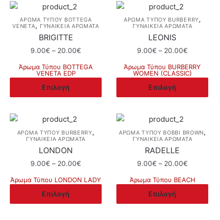
,
ΆΡΩΜΑ ΤΎΠΟΥ BOTTEGA
ΆΡΩΜΑ ΤΎΠΟΥ BURBERRY
,
VENETA
ΓΥΝΑΙΚΕΙΑ ΑΡΩΜΑΤΑ
ΓΥΝΑΙΚΕΙΑ ΑΡΩΜΑΤΑ
BRIGITTE
LEONIS
Price
Price
9.00
€
–
20.00
€
9.00
€
–
20.00
€
range:
range:
Άρωμα Τύπου BOTTEGA
Άρωμα Τύπου BURBERRY
9.00€
9.00€
VENETA EDP
WOMEN (CLASSIC)
through
through
Αυτό
Αυτό
Επιλογή
Επιλογή
20.00€
20.00€
το
το
προϊόν
προϊόν
έχει
έχει
πολλαπλές
πολλαπλές
,
,
ΆΡΩΜΑ ΤΎΠΟΥ BURBERRY
ΆΡΩΜΑ ΤΎΠΟΥ BOBBI BROWN
ΓΥΝΑΙΚΕΙΑ ΑΡΩΜΑΤΑ
ΓΥΝΑΙΚΕΙΑ ΑΡΩΜΑΤΑ
παραλλαγές.
παραλλαγές.
LONDON
RADELLE
Οι
Οι
Price
Price
9.00
€
–
20.00
€
9.00
€
–
20.00
€
επιλογές
επιλογές
range:
range:
μπορούν
μπορούν
Άρωμα Τύπου LONDON LADY
Άρωμα Τύπου BEACH
9.00€
9.00€
να
να
Αυτό
Αυτό
Επιλογή
Επιλογή
through
through
επιλεγούν
επιλεγούν
το
το
20.00€
20.00€
στη
στη
προϊόν
προϊόν