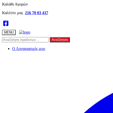
Skip
Skip
Καλάθι Αγορών
to
to
Καλέστε μας
216 70 03 437
navigation
content
MENU
Αναζήτηση
Αναζήτηση
για:
Ο Λογαριασμός μου