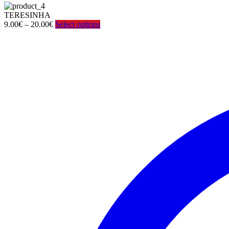
TERESINHA
Price
9.00
€
–
20.00
€
Select options
range:
9.00€
through
20.00€