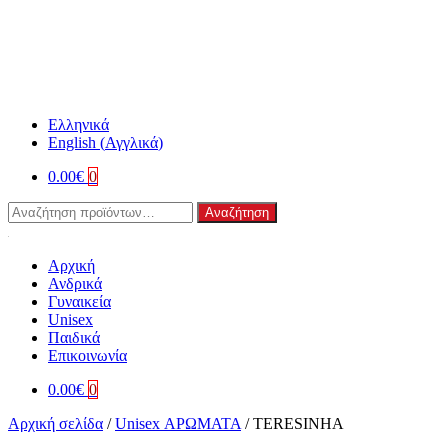
Ελληνικά
English
(
Αγγλικά
)
0.00
€
0
Αναζήτηση
Αναζήτηση
για:
Αρχική
Ανδρικά
Γυναικεία
Unisex
Παιδικά
Επικοινωνία
0.00
€
0
Αρχική σελίδα
/
Unisex ΑΡΩΜΑΤΑ
/
TERESINHA