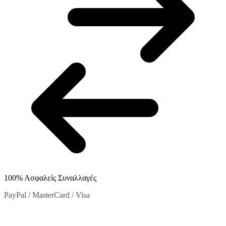
στη
σελίδα
του
προϊόντος
100% Ασφαλείς Συναλλαγές
PayPal / MasterCard / Visa