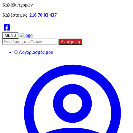
Skip
Skip
Καλάθι Αγορών
to
to
Καλέστε μας
216 70 03 437
navigation
content
MENU
Αναζήτηση
Αναζήτηση
για:
Ο Λογαριασμός μου