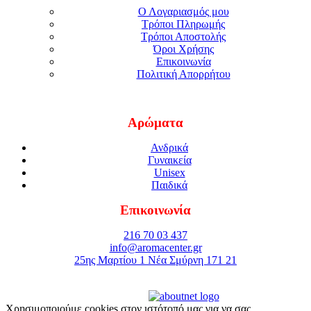
Ο Λογαριασμός μου
Τρόποι Πληρωμής
Τρόποι Αποστολής
Όροι Χρήσης
Επικοινωνία
Πολιτική Απορρήτου
Αρώματα
Ανδρικά
Γυναικεία
Unisex
Παιδικά
Επικοινωνία
216 70 03 437
info@aromacenter.gr
25ης Μαρτίου 1 Νέα Σμύρνη 171 21
© 2021 Aroma Center. All rights reserved.
Κατασκευή Eshop
Καταστηματος
Χρησιμοποιούμε cookies στον ιστότοπό μας για να σας