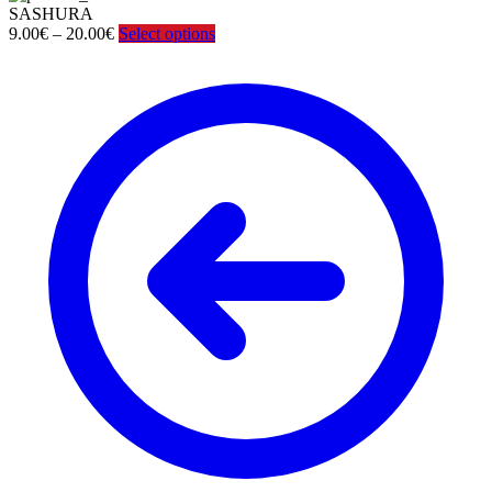
SASHURA
Price
9.00
€
–
20.00
€
Select options
range:
9.00€
through
20.00€