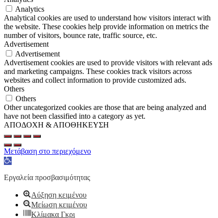
Analytics
Analytical cookies are used to understand how visitors interact with
the website. These cookies help provide information on metrics the
number of visitors, bounce rate, traffic source, etc.
Advertisement
Advertisement
Advertisement cookies are used to provide visitors with relevant ads
and marketing campaigns. These cookies track visitors across
websites and collect information to provide customized ads.
Others
Others
Other uncategorized cookies are those that are being analyzed and
have not been classified into a category as yet.
ΑΠΟΔΟΧΗ & ΑΠΟΘΗΚΕΥΣΗ
Μετάβαση στο περιεχόμενο
Ανοίξτε
τη
γραμμή
Εργαλεία προσβασιμότητας
εργαλείων
Αύξηση κειμένου
Μείωση κειμένου
Κλίμακα Γκρι