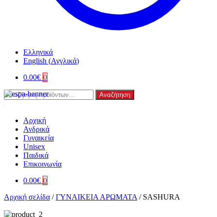
Ελληνικά
English
(
Αγγλικά
)
0.00
€
0
Αναζήτηση
Αναζήτηση
για:
Αρχική
Ανδρικά
Γυναικεία
Unisex
Παιδικά
Επικοινωνία
0.00
€
0
Αρχική σελίδα
/
ΓΥΝΑΙΚΕΙΑ ΑΡΩΜΑΤΑ
/
SASHURA