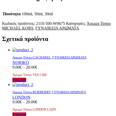
Ποσότητα
100ml, 50ml, 30ml
Κωδικός προϊόντος:
2110-500-W0675
Κατηγορίες:
Άρωμα Τύπου
MICHAEL KORS
,
ΓΥΝΑΙΚΕΙΑ ΑΡΩΜΑΤΑ
Σχετικά προϊόντα
Άρωμα Τύπου CACHAREL
,
ΓΥΝΑΙΚΕΙΑ ΑΡΩΜΑΤΑ
NORIKO
Price
9.00
€
–
20.00
€
range:
Άρωμα Τύπου YES I AM
9.00€
Αυτό
Επιλογή
through
το
20.00€
προϊόν
Άρωμα Τύπου BURBERRY
,
ΓΥΝΑΙΚΕΙΑ ΑΡΩΜΑΤΑ
έχει
LONDON
πολλαπλές
Price
9.00
€
–
20.00
€
παραλλαγές.
range:
Οι
Άρωμα Τύπου LONDON LADY
9.00€
επιλογές
Αυτό
Επιλογή
through