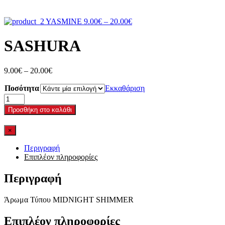
Price
YASMINE
9.00
€
–
20.00
€
range:
9.00€
SASHURA
through
20.00€
Price
9.00
€
–
20.00
€
range:
Ποσότητα
9.00€
Εκκαθάριση
through
SASHURA
20.00€
ποσότητα
Προσθήκη στο καλάθι
×
Περιγραφή
Επιπλέον πληροφορίες
Περιγραφή
Άρωμα Τύπου MIDNIGHT SHIMMER
Επιπλέον πληροφορίες