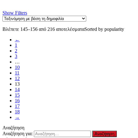
Show Filters
Βλέπετε 145–156 από 216 αποτελέσματα
Sorted by popularity
←
1
2
3
…
10
11
12
13
14
15
16
17
18
→
Αναζήτηση
Αναζήτηση για: