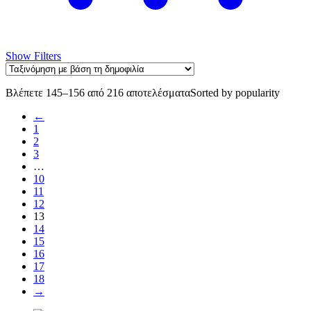
Show Filters
Βλέπετε 145–156 από 216 αποτελέσματα
Sorted by popularity
←
1
2
3
…
10
11
12
13
14
15
16
17
18
→